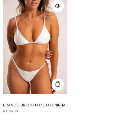
BRANCO BRILHO TOP CORTININHA
R$ 89,00