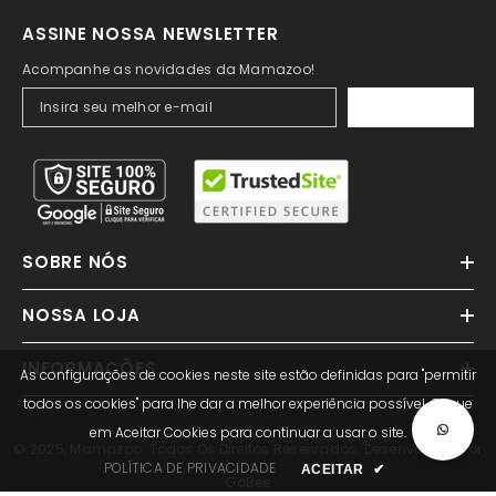
ASSINE NOSSA NEWSLETTER
Acompanhe as novidades da Mamazoo!
ASSINAR
SOBRE NÓS
NOSSA LOJA
INFORMAÇÕES
As configurações de cookies neste site estão definidas para "permitir
todos os cookies" para lhe dar a melhor experiência possível. Clique
em Aceitar Cookies para continuar a usar o site.
© 2025, Mamazoo. Todos Os Direitos Reservados. Desenvolvido Por
POLÍTICA DE PRIVACIDADE
ACEITAR
✔
GoBee