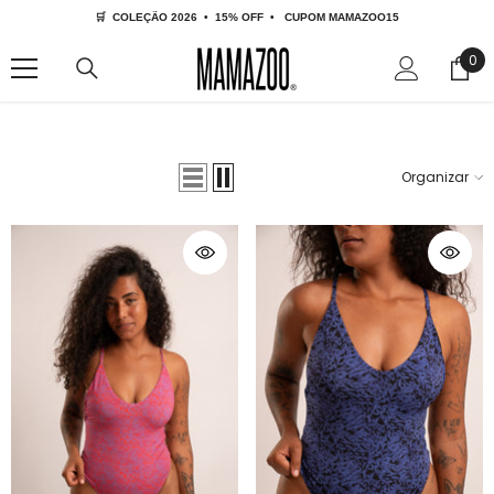
🛒  COLEÇÃO 2026  •  15% OFF  •   CUPOM MAMAZOO15
IR PARA O CONTEÚDO
0
0
ite
Organizar