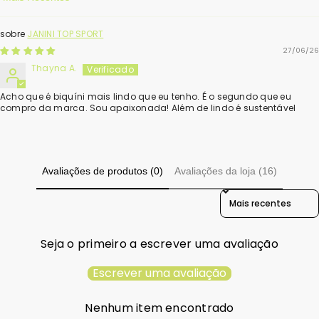
Sort By
JANINI TOP SPORT
27/06/26
Thayna A.
Acho que é biquíni mais lindo que eu tenho. É o segundo que eu
compro da marca. Sou apaixonada! Além de lindo é sustentável
Avaliações de produtos (0)
Avaliações da loja (16)
Sort Reviews By
Seja o primeiro a escrever uma avaliação
Escrever uma avaliação
Nenhum item encontrado