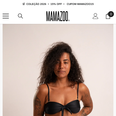
🛒  COLEÇÃO 2026  •  15% OFF  •   CUPOM MAMAZOO15
IR PARA O CONTEÚDO
0
0
ite