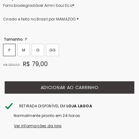
Forro biodegradável Amni Soul Eco®
Criado e feito no Brasil por MAMAZOO ®
Tamanho:
P
P
M
G
GG
R$ 79,00
R$ 220,00
ADICIONAR AO CARRINHO
RETIRADA DISPONÍVEL EM
LOJA LAGOA
Normalmente pronto em 24 horas
Ver informações da loja