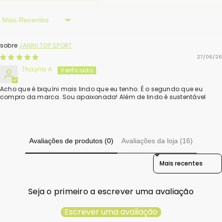
Sort By
JANINI TOP SPORT
27/06/26
Thayna A.
Acho que é biquíni mais lindo que eu tenho. É o segundo que eu
compro da marca. Sou apaixonada! Além de lindo é sustentável
Avaliações de produtos (0)
Avaliações da loja (16)
Sort Reviews By
Seja o primeiro a escrever uma avaliação
Escrever uma avaliação