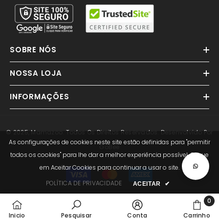
SOBRE NÓS
NOSSA LOJA
INFORMAÇÕES
© 2025, Mamazoo. Todos Os Direitos Reservados. Desenvolvido Por
As configurações de cookies neste site estão definidas para "permitir
GoBee
todos os cookies" para lhe dar a melhor experiência possível. Clique
em Aceitar Cookies para continuar a usar o site.
Métodos
de
POLÍTICA DE PRIVACIDADE
ACEITAR
✔
Pagamento
0
0
Inicio
Pesquisar
Conta
Carrinho