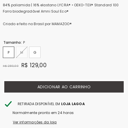
84% poliamida | 16% elastano LYCRA® • OEKO-TEX® Standard 100
Forro biodegradável Amni Soul Eco®
Criado e feito no Brasil por MAMAZOO®
Tamanho:
P
P
M
G
R$ 129,00
R$ 280,00
ADICIONAR AO CARRINHO
RETIRADA DISPONÍVEL EM
LOJA LAGOA
Normalmente pronto em 24 horas
Ver informações da loja