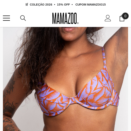
🛒  COLEÇÃO 2026  •  15% OFF  •   CUPOM MAMAZOO15
IR PARA O CONTEÚDO
0
0
ite