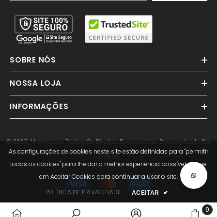
SOBRE NÓS
NOSSA LOJA
INFORMAÇÕES
© 2025, Mamazoo. Todos Os Direitos Reservados. Desenvolvido Por
As configurações de cookies neste site estão definidas para "permitir
GoBee
todos os cookies" para lhe dar a melhor experiência possível. Clique
em Aceitar Cookies para continuar a usar o site.
Métodos
de
POLÍTICA DE PRIVACIDADE
ACEITAR
✔
Pagamento
0