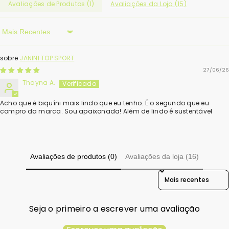
Avaliações de Produtos (
1
)
Avaliações da Loja (
15
)
Sort By
JANINI TOP SPORT
27/06/26
Thayna A.
Acho que é biquíni mais lindo que eu tenho. É o segundo que eu
compro da marca. Sou apaixonada! Além de lindo é sustentável
Avaliações de produtos (0)
Avaliações da loja (16)
Sort Reviews By
Seja o primeiro a escrever uma avaliação