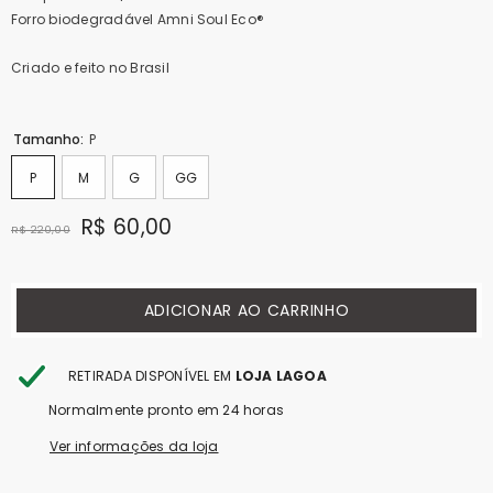
Forro biodegradável Amni Soul Eco®
Criado e feito no Brasil
Tamanho:
P
P
M
G
GG
R$ 60,00
R$ 220,00
ADICIONAR AO CARRINHO
RETIRADA DISPONÍVEL EM
LOJA LAGOA
Normalmente pronto em 24 horas
Ver informações da loja