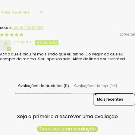
Sort By
JANINI TOP SPORT
27/06/26
Thayna A.
Acho que é biquíni mais lindo que eu tenho. É o segundo que eu
compro da marca. Sou apaixonada! Além de lindo é sustentável
Avaliações de produtos (0)
Avaliações da loja (16)
Sort Reviews By
Seja o primeiro a escrever uma avaliação
Escrever uma avaliação