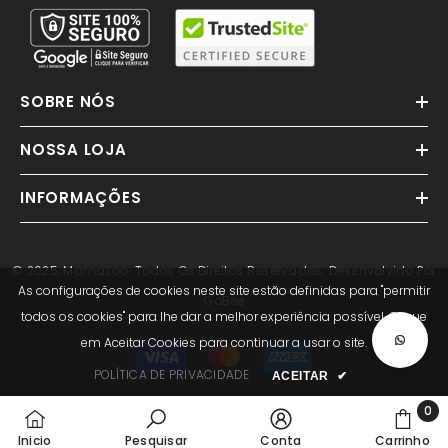
SOBRE NÓS
NOSSA LOJA
INFORMAÇÕES
© 2025, Mamazoo. Todos Os Direitos Reservados. Desenvolvido Por
As configurações de cookies neste site estão definidas para "permitir
GoBee
todos os cookies" para lhe dar a melhor experiência possível. Clique
em Aceitar Cookies para continuar a usar o site.
Métodos
de
POLÍTICA DE PRIVACIDADE
ACEITAR
✔
Pagamento
0
0
Inicio
Pesquisar
Conta
Carrinho