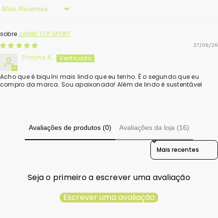
Sort By
JANINI TOP SPORT
27/06/26
Thayna A.
Acho que é biquíni mais lindo que eu tenho. É o segundo que eu
compro da marca. Sou apaixonada! Além de lindo é sustentável
Avaliações de produtos (0)
Avaliações da loja (16)
Sort Reviews By
Seja o primeiro a escrever uma avaliação
Escrever uma avaliação