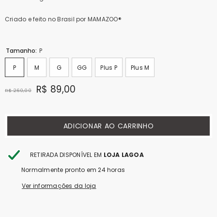
Criado e feito no Brasil por MAMAZOO®
Tamanho:
P
P
M
G
GG
Plus P
Plus M
R$ 89,00
R$ 260,00
ADICIONAR AO CARRINHO
RETIRADA DISPONÍVEL EM
LOJA LAGOA
Normalmente pronto em 24 horas
Ver informações da loja