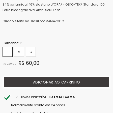
84% poliamida | 16% elastano LYCRA® • OEKO-TEX® Standard 100
Forro biodegradável Amni Soul Eco®
Criado e feito no Brasil por MAMAZOO ®
Tamanho:
P
P
M
G
R$ 60,00
R$ 220,00
ADICIONAR AO CARRINHO
RETIRADA DISPONÍVEL EM
LOJA LAGOA
Normalmente pronto em 24 horas