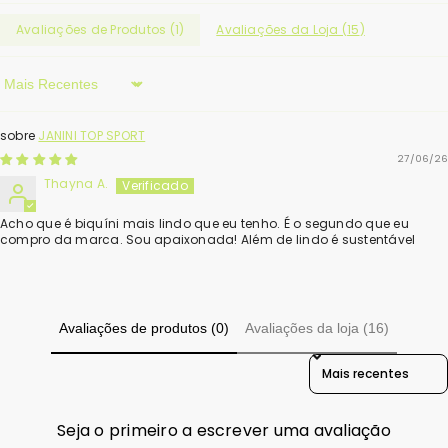
Avaliações de Produtos (
1
)
Avaliações da Loja (
15
)
Sort By
JANINI TOP SPORT
27/06/26
Thayna A.
Acho que é biquíni mais lindo que eu tenho. É o segundo que eu
compro da marca. Sou apaixonada! Além de lindo é sustentável
Avaliações de produtos (0)
Avaliações da loja (16)
Sort Reviews By
Seja o primeiro a escrever uma avaliação