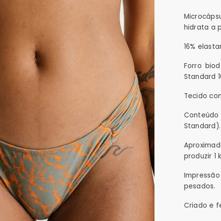
Microcáps
hidrata a 
16% elasta
Forro bio
Standard 1
Tecido co
Conteúdo 
Standard).
Aproximad
produzir 1 
Impressão 
pesados.
Criado e f