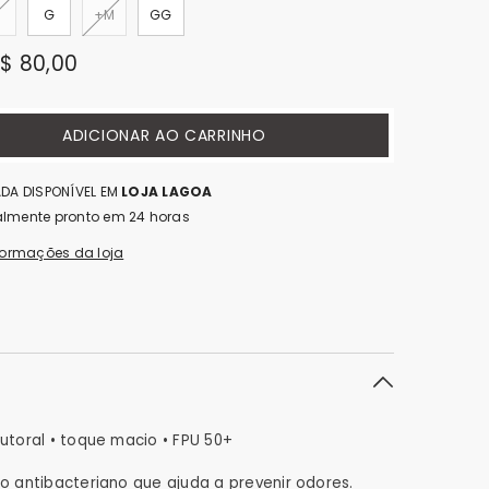
G
+M
GG
$ 80,00
ADICIONAR AO CARRINHO
ADA DISPONÍVEL EM
LOJA LAGOA
lmente pronto em 24 horas
formações da loja
toral • toque macio • FPU 50+
 antibacteriano que ajuda a prevenir odores.