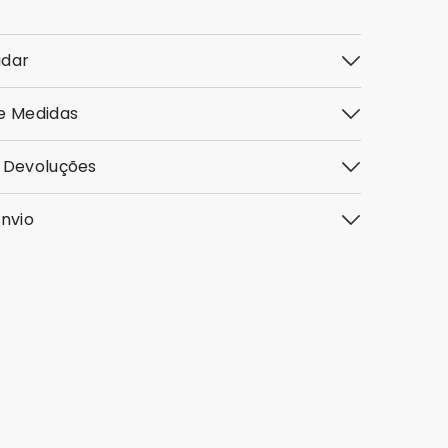
idar
e Medidas
 Devoluções
envio