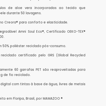
ulas de aloe vera incorporadas ao tecido que
pele durante 50 lavagens.
no Creora® para conforto e elasticidade.
degradável Amni Soul Eco®, Certificado OEKO-TEX®
00.
m 50% poliéster reciclado pós-consumo.
reciclado certificado pelo GRS (Global Recycled
amente 60 garrafas PET são reaproveitadas para
kg de fio reciclado.
digital com tintas à base de água, livres de metais
eito em Floripa, Brasil, por MAMAZOO ®