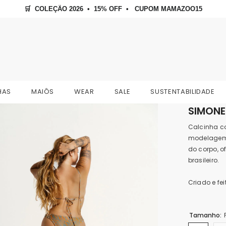
🛒  COLEÇÃO 2026  •  15% OFF  •   CUPOM MAMAZOO15
HAS
MAIÔS
WEAR
SALE
SUSTENTABILIDADE
SIMONE
Calcinha co
modelagem c
do corpo, o
brasileiro.
Criado e fei
Tamanho: