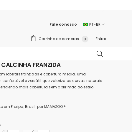
Fale conosco
PT-BR
PT-
BR
0
Carrinho de compras
Entrar
0
itens
EN
 CALCINHA FRANZIDA
m laterais franzidas e cobertura média. Uma
onfortável e versátil que valoriza as curvas naturais
ferecendo mais cobertura sem abrir mão do estilo
to em Floripa, Brasil, por MAMAZOO ®
P