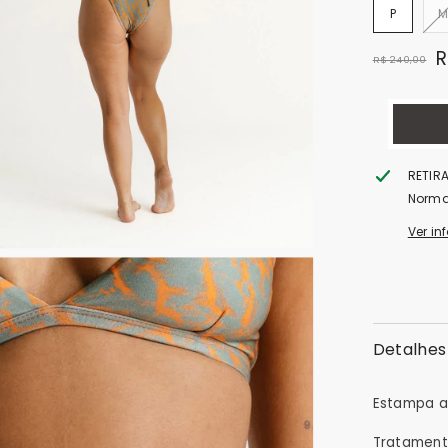
P
M
R
R$ 240,00
RETIR
Norma
Ver in
Detalhes
Estampa au
Tratamento