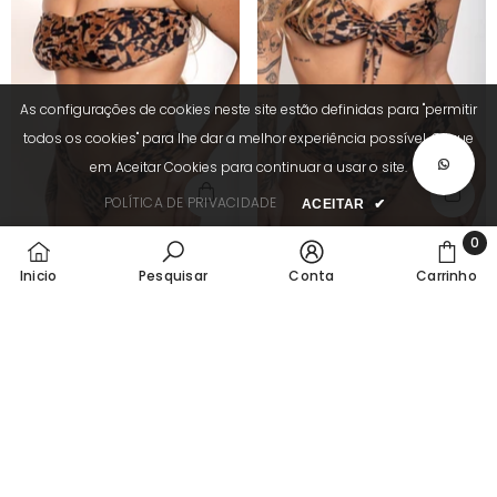
As configurações de cookies neste site estão definidas para "permitir
todos os cookies" para lhe dar a melhor experiência possível. Clique
em Aceitar Cookies para continuar a usar o site.
POLÍTICA DE PRIVACIDADE
ACEITAR
✔
0
0
LÂLE TOP BANDEAU
LÂLE CALCINHA FRANZIDA DELTA
Inicio
Pesquisar
Conta
Carrinho
R$ 79,00
R$ 79,00
itens
R$ 228,00
R$ 220,00
ORDENAR POR:
Em destaque
Mais relevantes
Mais vendidos